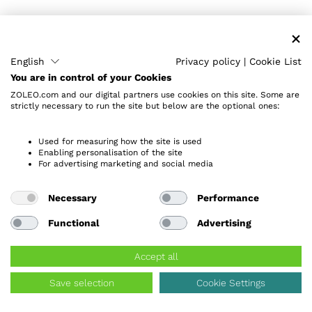
English
Privacy policy
|
Cookie List
You are in control of your Cookies
SO AKTIVIEREN SIE
ZOLEO.com and our digital partners use cookies on this site. Some are
strictly necessary to run the site but below are the optional ones:
ZOLEO-SUPPORT
Used for measuring how the site is used
Enabling personalisation of the site
For advertising marketing and social media
HILFECENTER
Necessary
Performance
LIMITED LIFETIME DEVICE WARRANTY
Functional
Advertising
Accept all
Bleiben Sie in Verbindung. Erhalten Sie
Sonderangebote.
Save selection
Cookie Settings