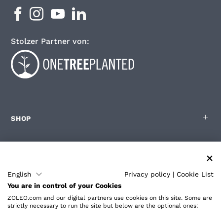
Stolzer Partner von:
SHOP
FÜR ZOLEO-BENUTZER
English
Privacy policy
|
Cookie List
You are in control of your Cookies
PARTNER
ZOLEO.com and our digital partners use cookies on this site. Some are
strictly necessary to run the site but below are the optional ones: